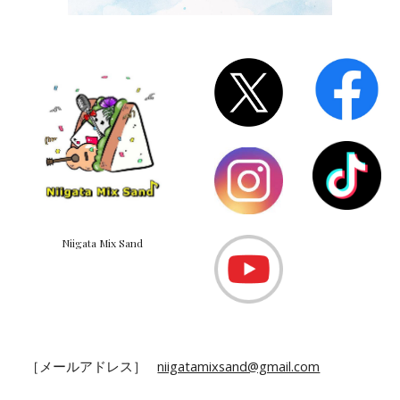
Niigata Mix Sand
［メールアドレス］
niigatamixsand@gmail.com