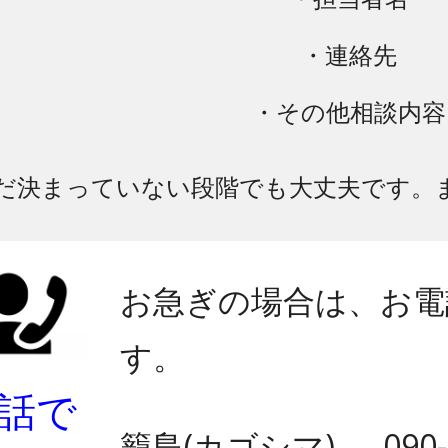
・連絡先
・その他相談内容
だ決まっていない段階でも大丈夫です。
お急ぎの場合は、お電
す。
話で
籠島(カゴシマ) → 090-4