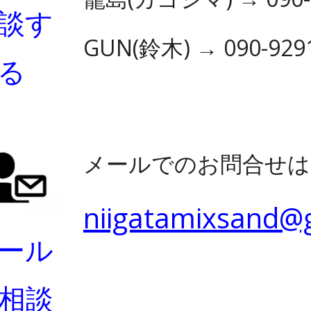
談す
GUN(鈴木) → 090-929
る
メール
でのお問合せは
niigatamixsand@
ール
相談