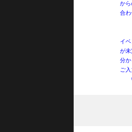
から
合わ
イベ
が未
分か
ご入