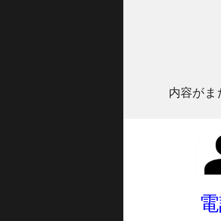
内容がま
電