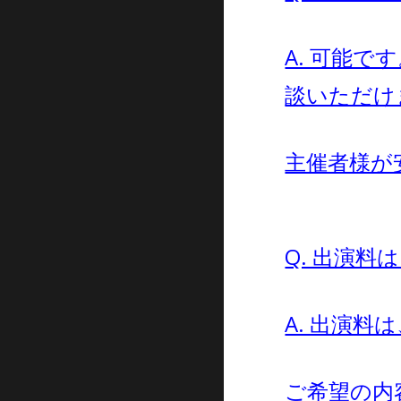
A. 可能
談いただけ
主催者様が
Q. 出演料
A. 出演
ご希望の内