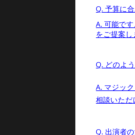
Q. 予算
A. 可能
をご提案し
Q. どの
A. マジ
相談いただ
Q. 出演