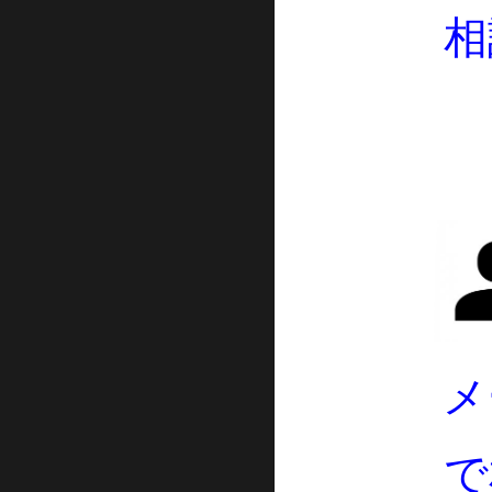
相
メ
で