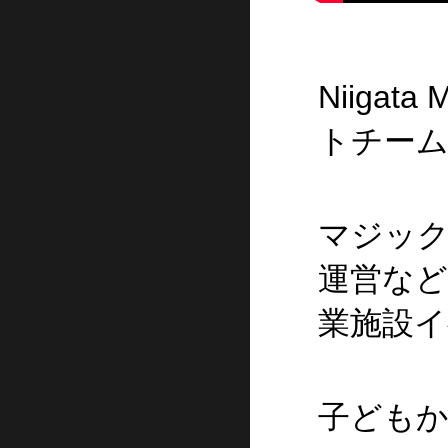
Niiga
トチー
マジック
運営な
業施設
子ども