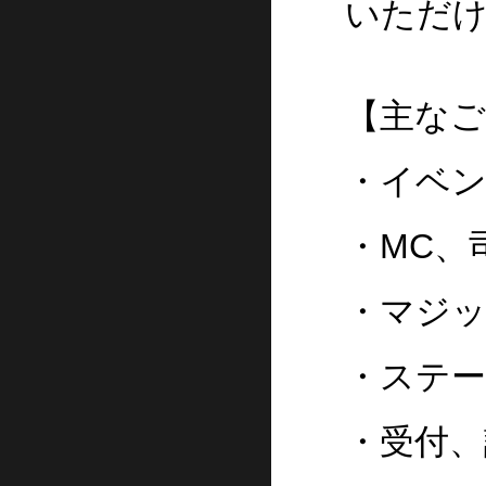
いただ
【主なご
・イベ
・MC、
・マジ
・ステ
・受付、