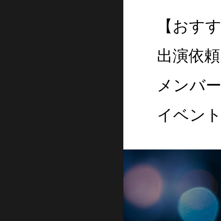
【おす
出演依
メンバ
イベン